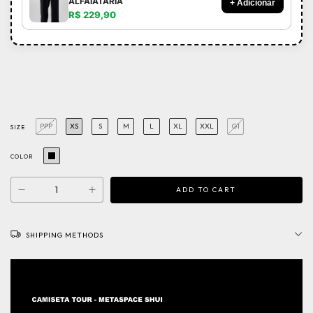
ALFAIATARIA
+ Adicionar
R$ 229,90
PPP
XS
S
M
L
XL
XXL
G1
SIZE
COLOR
SHIPPING METHODS