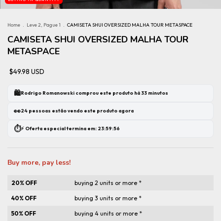
Home
.
Leve 2, Pague 1
.
CAMISETA SHUI OVERSIZED MALHA TOUR METASPACE
CAMISETA SHUI OVERSIZED MALHA TOUR
METASPACE
$49.98 USD
🛍️
Rodrigo Romanowski comprou este produto há 33 minutos
👀
24 pessoas estão vendo este produto agora
⏱️
⚡ Oferta especial termina em: 23:59:56
Buy more, pay less!
20% OFF
buying 2 units or more *
40% OFF
buying 3 units or more *
50% OFF
buying 4 units or more *