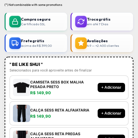
(*) Not combinable with some promotions
Compra segura
Troca grátis
Certificado SSL
em até 7 Dias
Frete grátis
Avaliações
acima de R$ 399,00
4.9 — +2.400 clientes
" BE LIKE SHUI "
Selecionados para você aproveite antes de finalizar
CAMISETA SESS BOX MALHA
PESADA PRETO
+ Adicionar
R$ 149,90
CALÇA SESS RETA ALFAIATARIA
+ Adicionar
R$ 149,90
CALÇA SESS RETA PREGAS