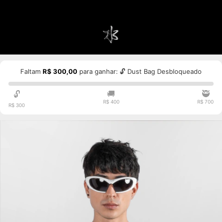
Faltam
R$ 300,00
para ganhar: 🔓 Dust Bag Desbloqueado
🚚
🥷
🔓
R$ 400
R$ 700
R$ 300