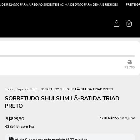
 A REGIÃO SUDESTE E ACIMA DE 399,90 PARA DEMAIS REGIÕES
FRETE GRÁTIS PARA COMPRA
0
🥷
R$ 700
Início
.
Superior SHUI
.
SOBRETUDO SHUI SLIM LÃ-BATIDA TRIAD PRETO
SOBRETUDO SHUI SLIM LÃ-BATIDA TRIAD
PRETO
R$899,90
3
x de
R$299,97
sem juros
R$854,91
com
Pix
🛍️
Leticia K. comprou este produto há 37 minutos