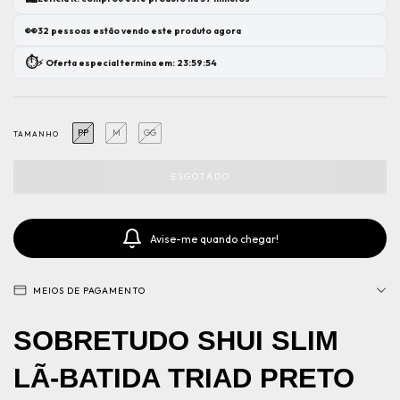
👀
32 pessoas estão vendo este produto agora
⏱️
⚡ Oferta especial termina em: 23:59:53
PP
M
GG
TAMANHO
Avise-me quando chegar!
MEIOS DE PAGAMENTO
SOBRETUDO SHUI SLIM
LÃ-BATIDA TRIAD PRETO