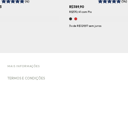
(4)
(14)
3
R$389,90
R$370,41
com
Pix
3
x de
R$129,97
sem juros
MAIS INFORMAÇÕES
TERMOS E CONDIÇÕES