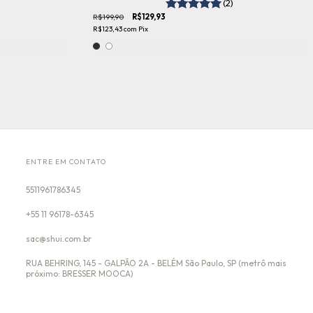
(2)
R$199,90
R$129,93
R$123,43
com
Pix
ENTRE EM CONTATO
5511961786345
+55 11 96178-6345
sac@shui.com.br
RUA BEHRING, 145 - GALPÃO 2A - BELÉM São Paulo, SP (metrô mais
próximo: BRESSER MOOCA)