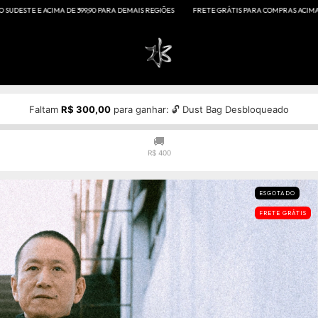
A DE 399,90 PARA DEMAIS REGIÕES
FRETE GRÁTIS PARA COMPRAS ACIMA DE R$249,90 PARA
Faltam
R$ 300,00
para ganhar: 🔓 Dust Bag Desbloqueado
🚚
R$ 400
ESGOTADO
FRETE GRÁTIS