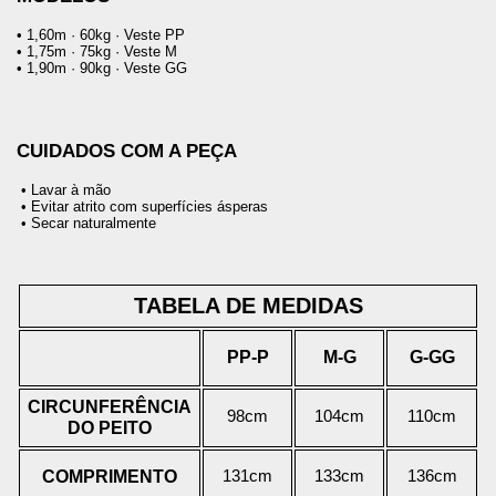
• 1,60m · 60kg · Veste PP
• 1,75m · 75kg · Veste M
• 1,90m · 90kg · Veste GG
CUIDADOS COM A PEÇA
 • Lavar à mão
 • Evitar atrito com superfícies ásperas
 • Secar naturalmente
TABELA DE MEDIDAS
PP-P
M-G
G-GG
CIRCUNFERÊNCIA
98cm
104cm
110cm
DO PEITO
COMPRIMENTO
131cm
133cm
136cm