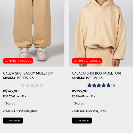
COMPRE 3 PAGUE 2
COMPRE 3 PAGUE 2
CALÇA SHUI BAGGY MOLETOM
CASACO SHUI BOX MOLETOM
MINIMALIST FW 26
MINIMALIST FW 26
(1)
R$249,90
R$299,90
R$237,41
com
Pix
R$284,91
com
Pix
3 cores
3 cores
2
x de
R$124,95
sem juros
2
x de
R$149,95
sem juros
COMPRAR
COMPRAR