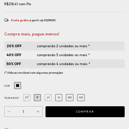
R$218,41
com
Pix
Frete grátis
a partir de
R$399,90
Compre mais, pague menos!
20% OFF
comprando 2 unidades ou mais *
40% OFF
comprando 3 unidades ou mais *
50% OFF
comprando 4 unidades ou mais *
(*) Não acumulável com algumas promoções
COR
PP
P
M
G
GG
XG
TAMANHO