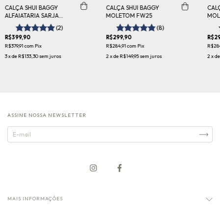
CALÇA SHUI BAGGY
CALÇA SHUI BAGGY
CALÇ
ALFAIATARIA SARJA
MOLETOM FW25
MOL
TECHNO DRAGON
(2)
(8)
R$399,90
R$299,90
R$29
R$379,91
com
Pix
R$284,91
com
Pix
R$28
3
x de
R$133,30
sem juros
2
x de
R$149,95
sem juros
2
x d
ASSINE NOSSA NEWSLETTER
MAIS INFORMAÇÕES