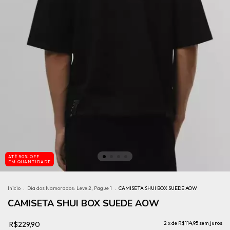
ATÉ 50% OFF
EM QUANTIDADE
Início
.
Dia dos Namorados: Leve 2, Pague 1
.
CAMISETA SHUI BOX SUEDE AOW
CAMISETA SHUI BOX SUEDE AOW
R$229,90
2
x de
R$114,95
sem juros