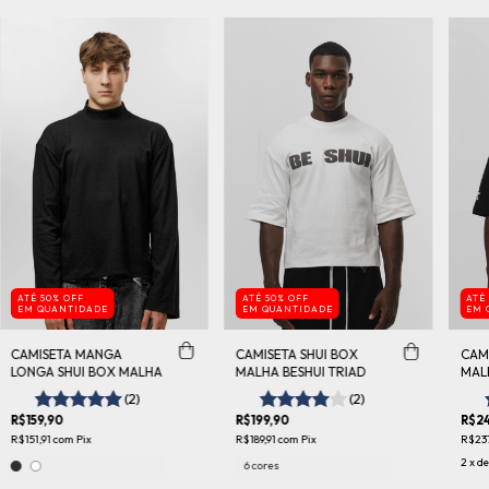
ATÉ 50% OFF
ATÉ 50% OFF
ATÉ
EM QUANTIDADE
EM QUANTIDADE
EM 
CAMISETA MANGA
CAMISETA SHUI BOX
CAMI
LONGA SHUI BOX MALHA
MALHA BESHUI TRIAD
MAL
(2)
(2)
R$159,90
R$199,90
R$24
R$151,91
com
Pix
R$189,91
com
Pix
R$23
2
x d
6 cores