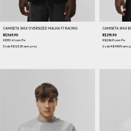
CAMISETA SHUI OVERSIZED MALHA F1 RACING
CAMISETA SHUI 
R$369,90
R$219,90
R$351,41
com
Pix
R$208,91
com
Pix
3
x de
R$123,30
sem juros
2
x de
R$109,95
sem j