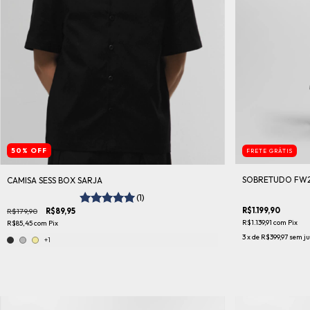
50
%
OFF
FRETE GRÁTIS
SOBRETUDO FW
CAMISA SESS BOX SARJA
(1)
R$1.199,90
R$179,90
R$89,95
R$1.139,91
com
Pix
R$85,45
com
Pix
3
x de
R$399,97
sem ju
+1