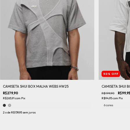
50
%
OFF
CAMISETA SHUI BOX MALHA WEBS HW25
CAMISETA SHUI B
R$279,90
R$199,90
R$99,9
R$265,91
com
Pix
R$94,95
com
Pix
6 cores
2
x de
R$139,95
sem juros