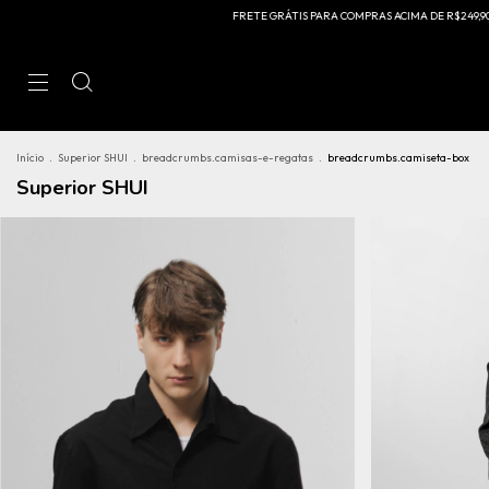
FRETE GRÁTIS PARA COMPRAS ACIMA DE R$249,90 PARA A REGIÃO SUDESTE E A
Início
.
Superior SHUI
.
breadcrumbs.camisas-e-regatas
.
breadcrumbs.camiseta-box
Superior SHUI