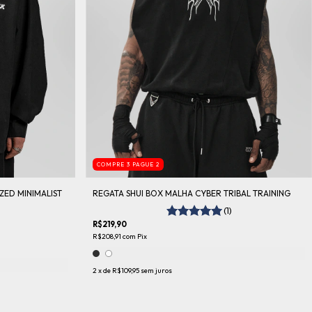
COMPRE 3 PAGUE 2
ZED MINIMALIST
REGATA SHUI BOX MALHA CYBER TRIBAL TRAINING
(1)
R$219,90
R$208,91
com
Pix
2
x de
R$109,95
sem juros