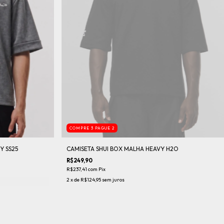
COMPRE 3 PAGUE 2
Y SS25
CAMISETA SHUI BOX MALHA HEAVY H2O
R$249,90
R$237,41
com
Pix
2
x de
R$124,95
sem juros