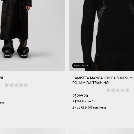
ESGOTADO
26
CAMISETA MANGA LONGA SHUI SLIM 
POLIAMIDA TRAINING
R$299,90
R$284,91
com
Pix
ros
2
x de
R$149,95
sem juros