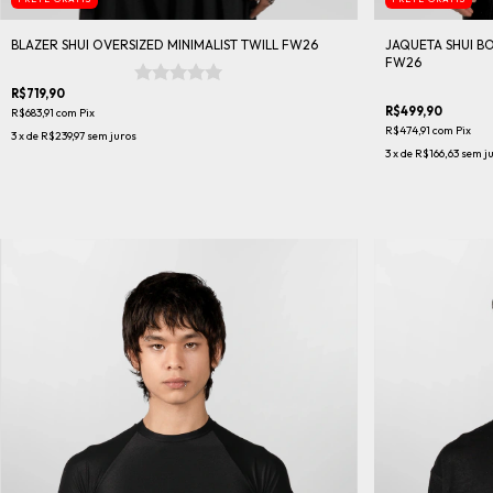
BLAZER SHUI OVERSIZED MINIMALIST TWILL FW26
JAQUETA SHUI B
FW26
R$719,90
R$499,90
R$683,91
com
Pix
R$474,91
com
Pix
3
x de
R$239,97
sem juros
3
x de
R$166,63
sem j