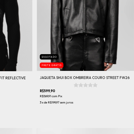
ESGOTADO
FRETE GRÁTIS
JAQUETA SHUI BOX OMBREIRA COURO STREET FW26
FIT REFLECTIVE
R$599,90
R$569,91
com
Pix
3
x de
R$199,97
sem juros