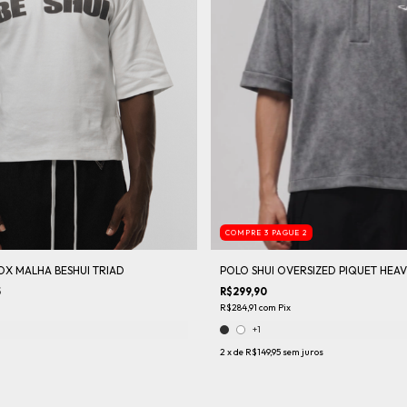
COMPRE 3 PAGUE 2
OX MALHA BESHUI TRIAD
POLO SHUI OVERSIZED PIQUET HEAV
5
R$299,90
R$284,91
com
Pix
+1
2
x de
R$149,95
sem juros