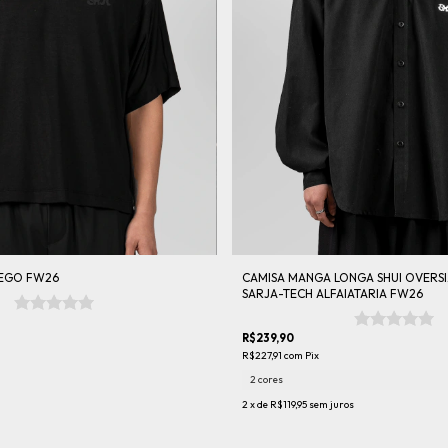
EGO FW26
CAMISA MANGA LONGA SHUI OVERSI
SARJA-TECH ALFAIATARIA FW26
R$239,90
R$227,91
com
Pix
2 cores
2
x de
R$119,95
sem juros