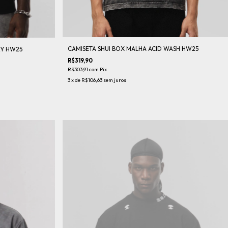
CAMISETA SHUI BOX MALHA ACID WASH HW25
RY HW25
R$319,90
R$303,91
com
Pix
3
x de
R$106,63
sem juros