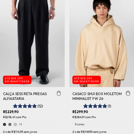
ATÉ 50% OFF
ATÉ 50% OFF
EM QUANTIDADE
EM QUANTIDADE
CALÇA SESS RETA PREGAS
CASACO SHUI BOX MOLETOM
ALFAIATARIA
MINIMALIST FW 26
(12)
(1)
R$229,90
R$299,90
R$218,41
com
Pix
R$284,91
com
Pix
+1
3 cores
2
x de
R$114,95
sem juros
2
x de
R$149,95
sem juros