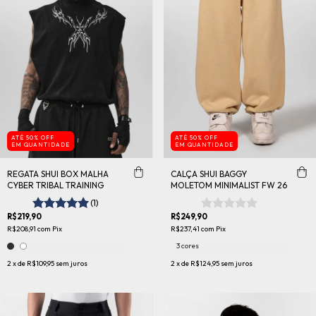
ATÉ 50% OFF
ATÉ 50% OFF
EM QUANTIDADE
EM QUANTIDADE
REGATA SHUI BOX MALHA
CALÇA SHUI BAGGY
CYBER TRIBAL TRAINING
MOLETOM MINIMALIST FW 26
(1)
R$219,90
R$249,90
R$208,91
com
Pix
R$237,41
com
Pix
3 cores
2
x de
R$109,95
sem juros
2
x de
R$124,95
sem juros