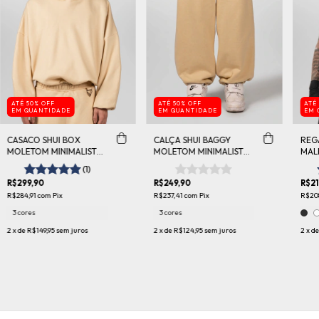
ATÉ 50% OFF
ATÉ 50% OFF
ATÉ
EM QUANTIDADE
EM QUANTIDADE
EM 
CASACO SHUI BOX
CALÇA SHUI BAGGY
REG
MOLETOM MINIMALIST
MOLETOM MINIMALIST
MAL
FW 26
FW 26
TRA
(1)
R$299,90
R$249,90
R$21
R$284,91
com
Pix
R$237,41
com
Pix
R$20
3 cores
3 cores
2
x de
R$149,95
sem juros
2
x de
R$124,95
sem juros
2
x d