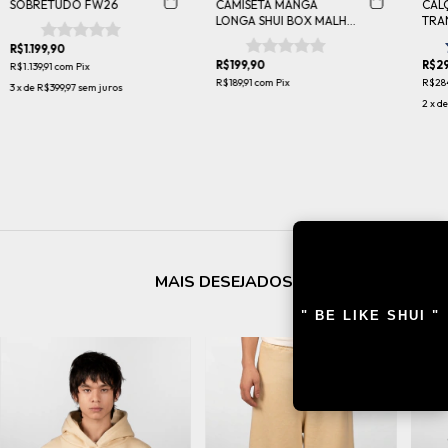
SOBRETUDO FW26
CAMISETA MANGA
CAL
LONGA SHUI BOX MALHA
TRA
ATACAMA FW25
R$1.199,90
R$199,90
R$29
R$1.139,91
com
Pix
R$189,91
com
Pix
R$28
3
x de
R$399,97
sem juros
2
x d
MAIS DESEJADOS
" BE LIKE SHUI "